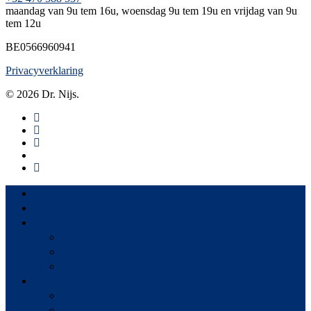
maandag van 9u tem 16u, woensdag 9u tem 19u en vrijdag van 9u
tem 12u
BE0566960941
Privacyverklaring
© 2026 Dr. Nijs.
Wat is obesitas?
Symptomen van obesitas
Behandeling
Voorwaarden obesitaschirurgie
Risico’s maagoperatie
Mogelijke resultaten
Mogelijke ingrepen
Gastric bypass
Gastric sleeve