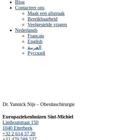
Blog
Contacteer ons
Maak een afspraak
Bereikbaarheid
Veelgestelde vragen
Nederlands
Français
English
العربية
Русский
Dr. Yannick Nijs – Obesitaschirurgie
Europaziekenhuizen Sint-Michiel
Linthoutstraat 150
1040 Etterbeek
+32 2 614 37 20
+32 470 588 537